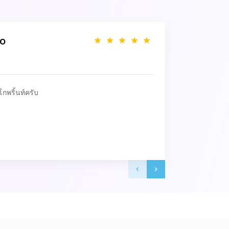
zo
โกพริ้นท์ครับ