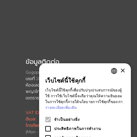
ข้อมูลติดต่อ
×
Gogoprint (Thailand) Co., Ltd.
เลขที่ 188 อาคาร สปริง ทาวเวอร์ ชั้นที่ 11
เว็บไซต์นี้ใช้คุกกี้
ENGLISH
ห้องเลขที่ 11-110 ถนนพญาไท เเขวงทุ่ง
เว็บไซต์นี้ใช้คุกกี้เพื่อปรับปรุงประสบการณ์ของผู้
พญาไท
THAI
ใช้ การใช้เว็บไซต์นี้จะถือว่าคุณให้ความยินยอม
เขตราชเทวี กรุงเทพมหานคร 10400
ในการใช้คุกกี้ภายใต้นโยบายการใช้คุกกี้ของเรา
รายละเอียดเพิ่มเติม
VAT ID
:
0-1055-58155-90-5
อีเมล
:
info.th@ontimeprint.com
จำเป็นอย่างยิ่ง
โทรศัพท์
: 02-026-3147
ประสิทธิภาพในการทำงาน
(Mon - Fri, 9AM to 6PM)