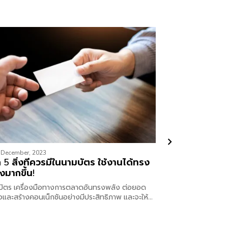
 December, 2023
23rd October, 2023
ก 5 สิ่งที่ควรมีในนามบัตร ใช้งานได้ทรง
ประโยชน์ของใ
งมากขึ้น!
ร้านโตไวแบบก
บัตร เครื่องมือทางการตลาดอันทรงพลัง ต่อยอด
รู้จักความหมายและป
ิจและสร้างคอนเน็กชันอย่างมีประสิทธิภาพ และจะให้ดี
หากนำมาใช้กับธุรก
ูลในนามบัตรต้องมี 5 สิ่งนี้!
ทำให้ร้านโตไวได้แ