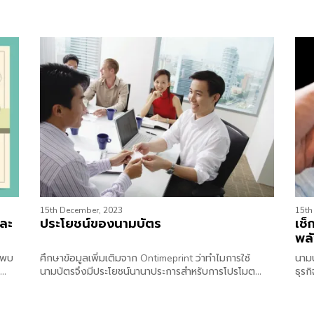
15th December, 2023
15th
และ
ประโยชน์ของนามบัตร
เช็
พลั
นพบ
ศึกษาข้อมูลเพิ่มเติมจาก Ontimeprint ว่าทำไมการใช้
นาม
นามบัตรจึงมีประโยชน์นานาประการสำหรับการโปรโมต
ธุรก
มนี้
ธุรกิจและสร้างความสัมพันธ์ระหว่างบุคคล
ข้อม