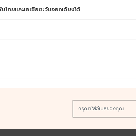
ำในไทยและเอเชียตะวันออกเฉียงใต้
ร็ว ส่งด่วน ภายในวันเดียว มีให้เลือกทั้งงานพิมพ์แบบดิจิทัล ระบบพิมพ์ออฟ
ื่อการตลาด และสิ่งพิมพ์อื่น ๆ พิมพ์ด้วยเครื่องพิมพ์คุณภาพสูง วางใจได้ใน
สั่งได้ง่าย ๆ ผ่านออนไลน์ เราเป็นโรงพิมพ์ด่วนที่มีบริการส่งวันเดียวถึง ห
ละคุณภาพงานพิมพ์ เราคือมืออาชีพที่พร้อมส่งมอบงานพิมพ์คุณภาพดีให้คุณ 
เลือก 3 แบบตามความต้องการของคุณ
ีอิ่มสวย แก้ไขไฟล์ได้รวดเร็ว
ยิ่งพิมพ์ปริมาณมาก ราคาต่อหน่วยยิ่งต่ำ
หรือเลือกส่งวันถัดไปได้ เพียง 3 ขั้นตอน คุณก็ส่งคำสั่งพิมพ์เสร็จ ในเวลาไม่
ndoor และ Outdoor