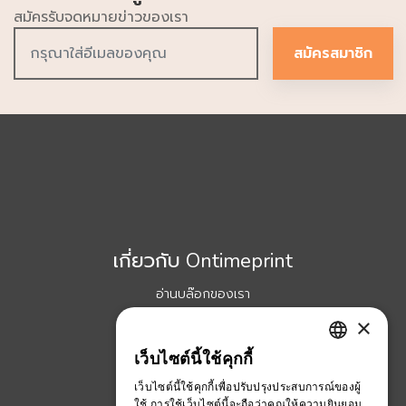
สมัครรับจดหมายข่าวของเรา
สมัครสมาชิก
เกี่ยวกับ Ontimeprint
อ่านบล๊อกของเรา
เพิ่มเติมเกี่ยวกับเรา
×
ร่วมงานกับเรา
เว็บไซต์นี้ใช้คุกกี้
ENGLISH
ข้อตกลงและเงื่อนไข
เว็บไซต์นี้ใช้คุกกี้เพื่อปรับปรุงประสบการณ์ของผู้
THAI
Ontimeprint Malaysia
ใช้ การใช้เว็บไซต์นี้จะถือว่าคุณให้ความยินยอม