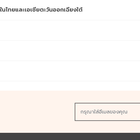
ำในไทยและเอเชียตะวันออกเฉียงใต้
ร็ว ส่งด่วน ภายในวันเดียว มีให้เลือกทั้งงานพิมพ์แบบดิจิทัล ระบบพิมพ์ออฟ
ื่อการตลาด และสิ่งพิมพ์อื่น ๆ พิมพ์ด้วยเครื่องพิมพ์คุณภาพสูง วางใจได้ใน
สั่งได้ง่าย ๆ ผ่านออนไลน์ เราเป็นโรงพิมพ์ด่วนที่มีบริการส่งวันเดียวถึง ห
ละคุณภาพงานพิมพ์ เราคือมืออาชีพที่พร้อมส่งมอบงานพิมพ์คุณภาพดีให้คุณ 
เลือก 3 แบบตามความต้องการของคุณ
ีอิ่มสวย แก้ไขไฟล์ได้รวดเร็ว
ยิ่งพิมพ์ปริมาณมาก ราคาต่อหน่วยยิ่งต่ำ
หรือเลือกส่งวันถัดไปได้ เพียง 3 ขั้นตอน คุณก็ส่งคำสั่งพิมพ์เสร็จ ในเวลาไม่
ndoor และ Outdoor