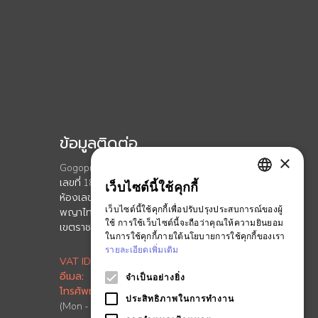
ข้อมูลติดต่อ
×
Gogoprint (Thailand) Co., Ltd.
เลขที่ 188 อาคาร สปริง ทาวเวอร์ ชั้นที่ 11
เว็บไซต์นี้ใช้คุกกี้
ENGLISH
ห้องเลขที่ 11-110 ถนนพญาไท เเขวงทุ่ง
เว็บไซต์นี้ใช้คุกกี้เพื่อปรับปรุงประสบการณ์ของผู้
พญาไท
THAI
ใช้ การใช้เว็บไซต์นี้จะถือว่าคุณให้ความยินยอม
เขตราชเทวี กรุงเทพมหานคร 10400
ในการใช้คุกกี้ภายใต้นโยบายการใช้คุกกี้ของเรา
รายละเอียดเพิ่มเติม
VAT ID
:
0-1055-58155-90-5
อีเมล
:
info.th@ontimeprint.com
จำเป็นอย่างยิ่ง
โทรศัพท์
: 02-026-3147
ประสิทธิภาพในการทำงาน
(Mon - Fri, 9AM to 6PM)