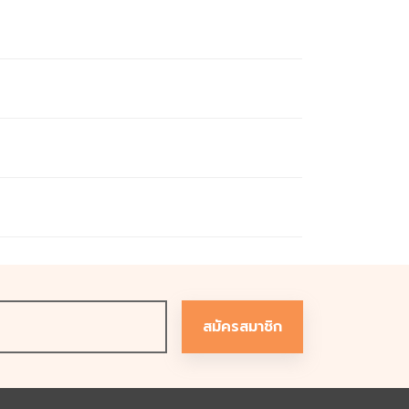
เซต และอิงค์เจ็ต รับพิมพ์ทั้งสติกเกอร์ นามบัตร ใบปลิว
คุณภาพ รับประกันส่งไว ส่งช้ากว่ากำหนด ยินดีคืนเงิน
รือเลือกส่งวันถัดไปได้ เราจัดส่งถึงที่ และตรงเวลา ด้วย
ภายในระยะเวลาที่กำหนด
ถึง 10 นาที
สมัครสมาชิก