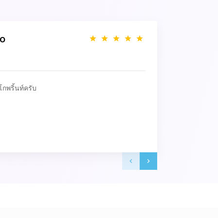
zo
โกพริ้นท์ครับ