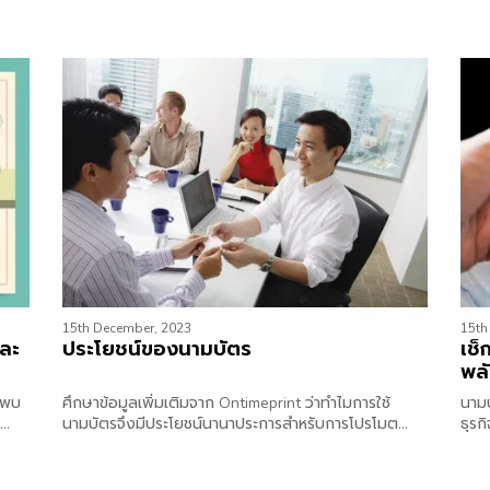
15th December, 2023
15th
และ
ประโยชน์ของนามบัตร
เช็
พลั
นพบ
ศึกษาข้อมูลเพิ่มเติมจาก Ontimeprint ว่าทำไมการใช้
นาม
นามบัตรจึงมีประโยชน์นานาประการสำหรับการโปรโมต
ธุรก
มนี้
ธุรกิจและสร้างความสัมพันธ์ระหว่างบุคคล
ข้อม