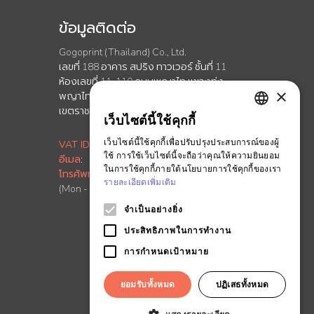
ข้อมูลติดต่อ
Gogoprint (Thailand) Co., Ltd.
เลขที่ 188 อาคาร สปริง ทาวเวอร์ ชั้นที่ 11
ห้องเลขที่ 11-110 ถนนพญาไท เเขวงทุ่ง
×
พญาไท
เขตราชเทวี กรุงเทพมหานคร 10400
เว็บไซต์นี้ใช้คุกกี้
ENGLISH
เว็บไซต์นี้ใช้คุกกี้เพื่อปรับปรุงประสบการณ์ของผู้
VAT ID
:
0-1055-58155-90-5
THAI
ใช้ การใช้เว็บไซต์นี้จะถือว่าคุณให้ความยินยอม
อีเมล
:
info.th@ontimeprint.com
ในการใช้คุกกี้ภายใต้นโยบายการใช้คุกกี้ของเรา
โทรศัพท์
: 02-026-3147
รายละเอียดเพิ่มเติม
(Mon - Fri, 9AM to 6PM)
จำเป็นอย่างยิ่ง
ประสิทธิภาพในการทำงาน
การกำหนดเป้าหมาย
ยอมรับทั้งหมด
ปฏิเสธทั้งหมด