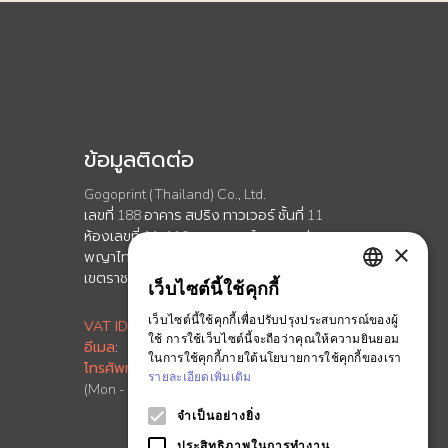
ข้อมูลติดต่อ
Gogoprint (Thailand) Co., Ltd.
เลขที่ 188 อาคาร สปริง ทาวเวอร์ ชั้นที่ 11
ห้องเลขที่ 11-110 ถนนพญาไท เเขวงทุ่ง
×
พญาไท
เขตราชเทวี กรุงเทพมหานคร 10400
เว็บไซต์นี้ใช้คุกกี้
ENGLISH
เว็บไซต์นี้ใช้คุกกี้เพื่อปรับปรุงประสบการณ์ของผู้
VAT ID
:
0-1055-58155-90-5
THAI
ใช้ การใช้เว็บไซต์นี้จะถือว่าคุณให้ความยินยอม
อีเมล
:
info.th@ontimeprint.com
ในการใช้คุกกี้ภายใต้นโยบายการใช้คุกกี้ของเรา
โทรศัพท์
: 02-026-3147
รายละเอียดเพิ่มเติม
(Mon - Fri, 9AM to 6PM)
จำเป็นอย่างยิ่ง
ประสิทธิภาพในการทำงาน