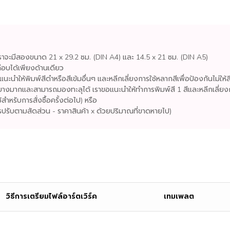
ราจะมีสองขนาด 21 x 29.2 ซม. (DIN A4) และ 14.5 x 21 ซม. (DIN A5)
ือบได้เพียงด้านเดียว
นำให้พิมพ์สีดำหรือสีเข้มอื่นๆ และหลีกเลี่ยงการใช้หลากสีเพื่อป้องกันไม่ใ
งมากและสามารถมองทะลุได้ เราขอแนะนำให้ทำการพิมพ์สี 1 สีและหลีกเลี่ย
ำหรับการสั่งซื้อครั้งต่อไป) หรือ
ปรับตามสัดส่วน - ราคาสินค้า x ด้วยปริมาณที่ขาดหายไป)
วิธีการเตรียมไฟล์อาร์ตเวิร์ค
เทมเพลต